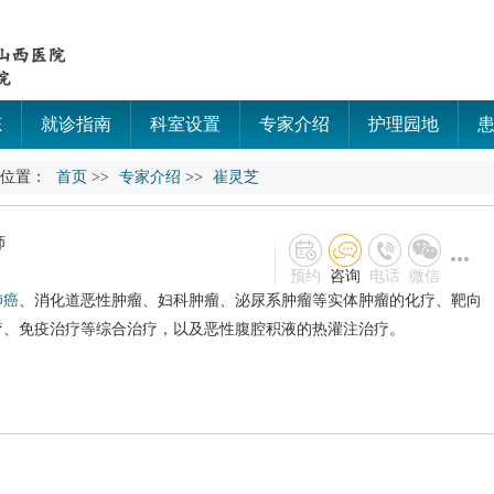
态
就诊指南
科室设置
专家介绍
护理园地
的位置：
首页
>>
专家介绍
>>
崔灵芝
师
预约
咨询
电话
微信
肺癌
、消化道恶性肿瘤、妇科肿瘤、泌尿系肿瘤等实体肿瘤的化疗、靶向
疗、免疫治疗等综合治疗，以及恶性腹腔积液的热灌注治疗。