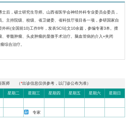
博士后，硕士研究生导师。山西省医学会
神经外科
专业委员会委员，
员。主持院级、校级、省卫健委、省科技厅项目各一项，参研国家自
经外科
(全国前10)工作8年，发表SCI论文10余篇，参编专著3本。擅
瘤、脊髓肿瘤、头皮肿瘤的显微手术治疗。脑血管病的介入+夹闭
肿瘤综合治疗。
任医师
（
*
出诊信息仅供参考，以门诊公布为准）
星期二
星期三
星期四
星期五
星期六
星期日
专家