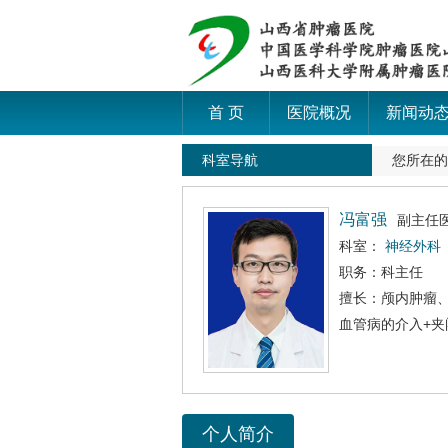
首 页
医院概况
新闻动
科室导航
您所在
冯富强
副主任
科室：
神经外科
职务：科主任
擅长：颅内肿瘤
血管病的介入+
个人简介