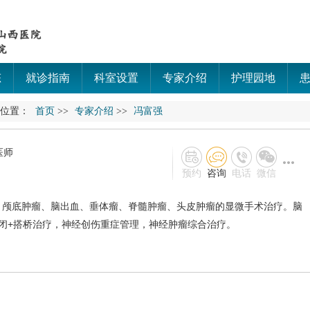
态
就诊指南
科室设置
专家介绍
护理园地
的位置：
首页
>>
专家介绍
>>
冯富强
医师
预约
咨询
电话
微信
、颅底肿瘤、脑出血、垂体瘤、脊髓肿瘤、头皮肿瘤的显微手术治疗。脑
夹闭+搭桥治疗，神经创伤重症管理，神经肿瘤综合治疗。