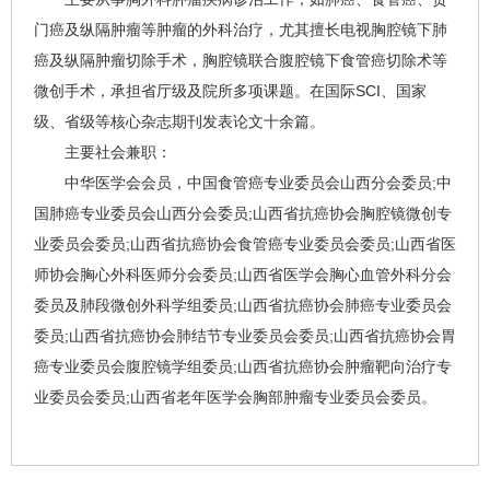
门癌
及纵隔肿瘤等肿瘤的外科治疗，尤其擅长电视胸腔镜下
肺
癌
及纵隔肿瘤切除手术，胸腔镜联合腹腔镜下
食管癌
切除术等
微创手术，承担省厅级及院所多项课题。在国际SCI、国家
级、省级等核心杂志期刊发表论文十余篇。
主要社会兼职：
中华医学会会员，中国
食管癌
专业委员会山西分会委员;中
国
肺癌
专业委员会山西分会委员;
山西省抗癌协会
胸腔镜微创专
业委员会委员;
山西省抗癌协会
食管癌
专业委员会委员;山西省医
师协会胸心外科医师分会委员;山西省医学会胸心血管外科分会
委员及肺段微创外科学组委员;
山西省抗癌协会
肺癌
专业委员会
委员;
山西省抗癌协会
肺结节专业委员会委员;
山西省抗癌协会
胃
癌
专业委员会腹腔镜学组委员;
山西省抗癌协会
肿瘤靶向治疗专
业委员会委员;山西省老年医学会胸部肿瘤专业委员会委员。