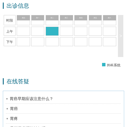
出诊信息
周日
周一
周二
周三
周四
周五
周六
时段
上午
>
下午
外科系统
在线答疑
胃癌早期应该注意什么？
胃癌
胃疼