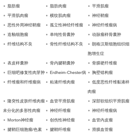
脂肪瘤
脂肪肉瘤
平滑肌瘤
平滑肌肉瘤
横纹肌肉瘤
神经鞘瘤
恶性外周神经鞘瘤
孤立性神经纤维瘤
神经纤维瘤病
造釉细胞瘤
单纯性骨囊肿
动脉瘤样骨囊肿
纤维结构不良
骨性纤维结构不良
朗格汉斯细胞组织细
胞增生症
表皮样囊肿
骨内腱鞘囊肿
骨膜硬纤维瘤
巨细吧修复性肉芽肿
Erdheim-Chester病
胸壁错构瘤
纤维瘤和纤维瘤病
粘液纤维肉瘤
低度恶性纤维黏液样
肉瘤
隆突性皮肤纤维肉瘤
血管平滑肌瘤
深部软组织平滑肌瘤
未分化的多形性肉瘤
神经纤维瘤
神经纤维瘤病
Morton神经瘤
创伤性神经瘤
血管内皮瘤
腱鞘巨细胞瘤/色素
腱鞘纤维瘤
滑膜血管瘤