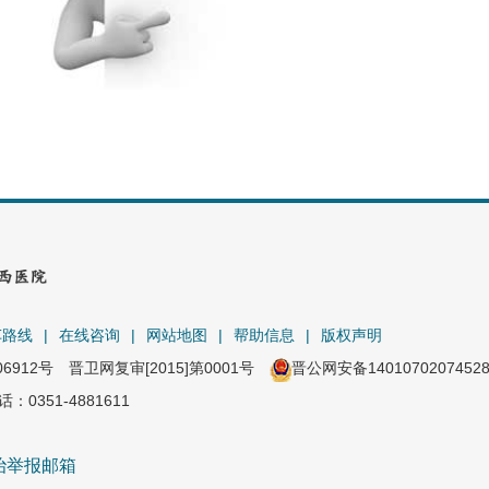
车路线
|
在线咨询
|
网站地图
|
帮助信息
|
版权声明
06912号
晋卫网复审[2015]第0001号
晋公网安备1401070207452
351-4881611
治举报邮箱