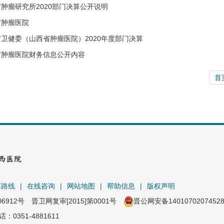
肿瘤研究所2020部门决算公开说明
省肿瘤医院
卫健委（山西省肿瘤医院）2020年度部门决算
省肿瘤医院财务信息公开内容
首
车路线
|
在线咨询
|
网站地图
|
帮助信息
|
版权声明
06912号
晋卫网复审[2015]第0001号
晋公网安备1401070207452
351-4881611