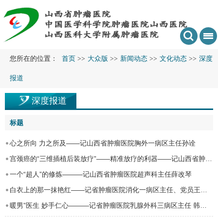
您所在的位置：
首页
>>
大众版
>>
新闻动态
>>
文化动态
>>
深度
报道
深度报道
标题
心之所向 力之所及——记山西省肿瘤医院胸外一病区主任孙诠
宫颈癌的“三维插植后装放疗”——精准放疗的利器——记山西省肿瘤医院放疗腹盆二病区 副…
一个“超人”的修炼———记山西省肿瘤医院超声科主任薛改琴
白衣上的那一抹艳红——记省肿瘤医院消化一病区主任、党员王育生
暖男”医生 妙手仁心———记省肿瘤医院乳腺外科三病区主任 韩国晖