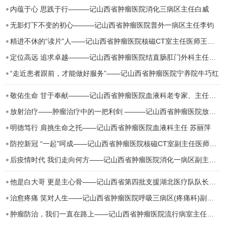
内蕴于心 思践于行———记山西省肿瘤医院消化三病区主任白威
无影灯下不变的初心———记山西省肿瘤医院普外一病区主任李钧
精进不休的“读片”人——记山西省肿瘤医院核磁CT室主任医师王艳艳
定位高远 追求卓越———记山西省肿瘤医院结直肠肛门外科主任江波
“走近患者跟前，才能做好服务”——记山西省肿瘤医院宁养院牛巧红
敬佑生命 甘于奉献———记山西省肿瘤医院血液科老专家、主任医师郑玉萍
放射治疗——肿瘤治疗中的一把利剑 ———记山西省肿瘤医院放疗胸部三病区主任李红卫
明德笃行 肩挑生命之托——记山西省肿瘤医院血液科主任 苏丽萍
​防控新冠 “一起”呵成——记山西省肿瘤医院核磁CT室副主任医师任基伟
后疫情时代 我们走向何方——记山西省肿瘤医院消化一病区副主任 王育生
他是白大哥 更是主心骨——记山西省第四批支援湖北医疗队队长、省肿瘤医院医务科主任白…
治愈疼痛 笑对人生——记山西省肿瘤医院呼吸三病区(疼痛科)副主任范亚峰
肿瘤防治，我们一直在路上——记山西省肿瘤医院流行病室主任张永贞