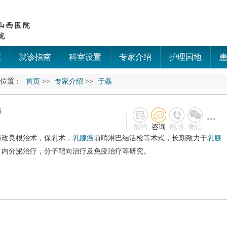
态
就诊指南
科室设置
专家介绍
护理园地
的位置：
首页
>>
专家介绍
>>
于磊
师
预约
咨询
电话
微信
癌
改良根治术，保乳术，
乳腺癌
前哨淋巴结活检等术式，长期致力于
乳腺
，内分泌治疗，分子靶向治疗及免疫治疗等研究。