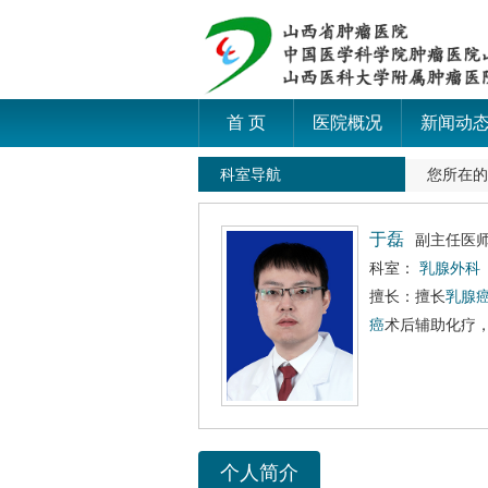
首 页
医院概况
新闻动
科室导航
您所在
于磊
副主任医
科室：
乳腺外科
擅长：擅长
乳腺
癌
术后辅助化疗
个人简介