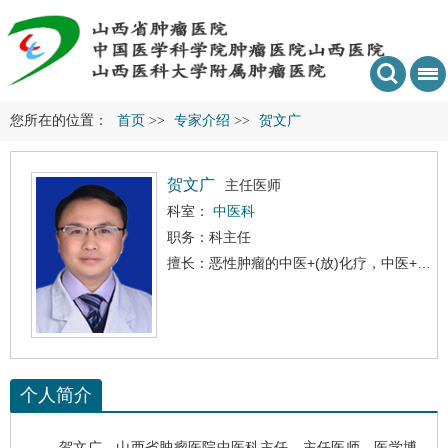
您所在的位置：
首页
>>
专家介绍
>>
贺文广
贺文广
主任医师
科室：
中医科
职务：科主任
擅长：恶性肿瘤的中医+(放)化疗，中医+免疫治疗，中医+靶向治疗，中医+内分泌治疗，在恶性肿瘤术后胃肠功能重建及改善放化疗导致或诱发的腹胀，厌食，四肢麻木，腹泻，发热，呃逆，失眠，盗汗等方面积累了大量经验，强调早期恶性肿瘤根治术后的功能调整及癌前病变(肺结节，慢性萎缩性胃炎，多发的肠息肉，肝硬化，宫颈 HPV感染，乳腺结节，甲状腺结节等)的中医调理。
个人简介
贺文广
，山西省肿瘤医院
中医科
主任，主任医师，医学博