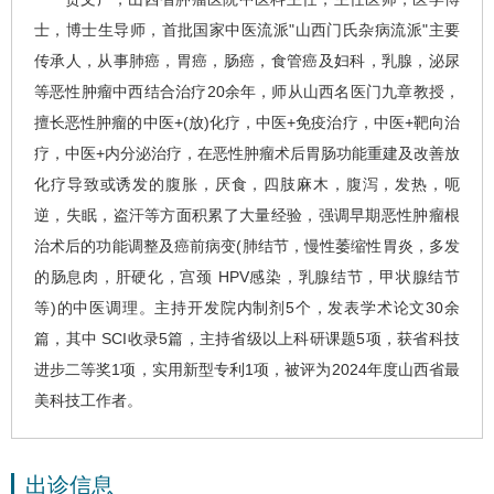
士，博士生导师，首批国家中医流派"山西门氏杂病流派"主要
传承人，从事
肺癌
，
胃癌
，肠癌，
食管癌
及妇科，乳腺，泌尿
等恶性肿瘤中西结合治疗20余年，师从山西名医门九章教授，
擅长恶性肿瘤的中医+(放)化疗，中医+免疫治疗，中医+靶向治
疗，中医+内分泌治疗，在恶性肿瘤术后胃肠功能重建及改善放
化疗导致或诱发的腹胀，厌食，四肢麻木，腹泻，发热，呃
逆，失眠，盗汗等方面积累了大量经验，强调早期恶性肿瘤根
治术后的功能调整及癌前病变(肺结节，慢性萎缩性胃炎，多发
的肠息肉，肝硬化，宫颈 HPV感染，乳腺结节，甲状腺结节
等)的中医调理。主持开发院内制剂5个，发表学术论文30余
篇，其中 SCI收录5篇，主持省级以上科研课题5项，获省科技
进步二等奖1项，实用新型专利1项，被评为2024年度山西省最
美科技工作者。
出诊信息