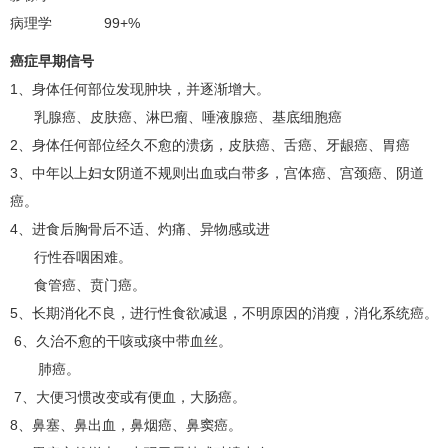
病理学 99+%
癌症早期信号
1、身体任何部位发现肿块，并逐渐增大。
乳腺癌
、
皮肤癌
、
淋巴瘤
、唾液腺癌、基底细胞癌
2、身体任何部位经久不愈的溃疡，
皮肤癌
、
舌癌
、牙龈癌、
胃癌
3、中年以上妇女阴道不规则出血或白带多，宫体癌、
宫颈癌
、
阴道
癌
。
4、进食后胸骨后不适、灼痛、异物感或进
行性吞咽困难。
食管癌
、
贲门癌
。
5、长期消化不良，进行性食欲减退，不明原因的消瘦，消化系统癌。
6、久治不愈的干咳或痰中带血丝。
肺癌
。
7、大便习惯改变或有便血，
大肠癌
。
8、鼻塞、鼻出血，鼻烟癌、鼻窦癌。