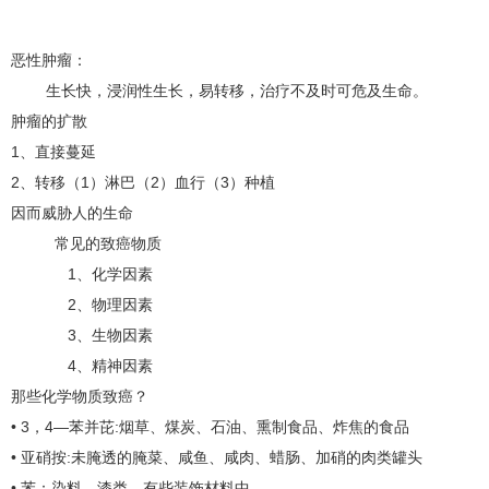
恶性肿瘤：
生长快，浸润性生长，易转移，治疗不及时可危及生命。
肿瘤的扩散
1、直接蔓延
2、转移（1）淋巴（2）血行（3）种植
因而威胁人的生命
常见的致癌物质
1、化学因素
2、物理因素
3、生物因素
4、精神因素
那些化学物质致癌？
• 3，4—苯并芘:烟草、煤炭、石油、熏制食品、炸焦的食品
• 亚硝按:未腌透的腌菜、咸鱼、咸肉、蜡肠、加硝的肉类罐头
• 苯：染料、漆类、有些装饰材料中