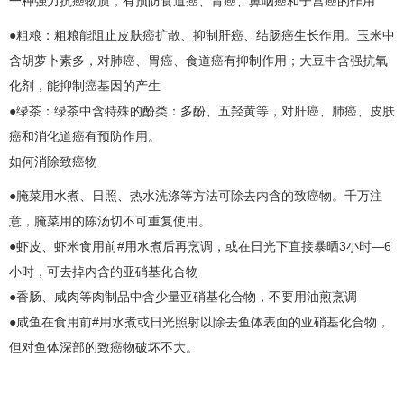
一种强力抗癌物质，有预防食道癌、
胃癌
、
鼻咽癌
和子宫癌的作用
●粗粮：粗粮能阻止
皮肤癌
扩散、抑制
肝癌
、
结肠癌
生长作用。玉米中
含胡萝卜素多，对
肺癌
、
胃癌
、食道癌有抑制作用；大豆中含强抗氧
化剂，能抑制癌基因的产生
●绿茶：绿茶中含特殊的酚类：多酚、五羟黄等，对
肝癌
、
肺癌
、
皮肤
癌
和消化道癌有预防作用。
如何消除致癌物
●腌菜用水煮、日照、热水洗涤等方法可除去内含的致癌物。千万注
意，腌菜用的陈汤切不可重复使用。
●虾皮、虾米食用前#用水煮后再烹调，或在日光下直接暴晒3小时—6
小时，可去掉内含的亚硝基化合物
●香肠、咸肉等肉制品中含少量亚硝基化合物，不要用油煎烹调
●咸鱼在食用前#用水煮或日光照射以除去鱼体表面的亚硝基化合物，
但对鱼体深部的致癌物破坏不大。