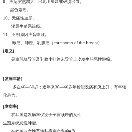
9、黑痣突然增大、出现卫星灶或破溃出血。
黑色素瘤
。
10、无痛性血尿。
泌尿生殖系统癌。
11、不明原因声音嘶哑。
喉癌
、
肺癌
。
乳腺癌
（carcinoma of the breast）
[定义]
是由乳腺导管及乳腺小叶终末导管上皮发生的恶性肿瘤。
[发病年龄]
多在40—60岁；近年来30—40岁年龄段发病有所上升，有年轻
化趋势。
[发病率]
在我国是发病率仅次于子
宫颈癌
的女性
生殖系统恶性肿瘤。
在欧美占女性恶性肿瘤发病率的#位。