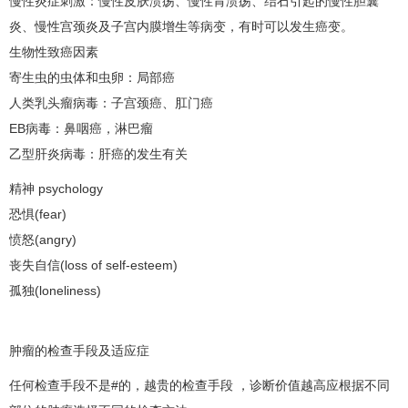
慢性炎症刺激：慢性皮肤溃疡、慢性胃溃疡、结石引起的慢性胆囊
炎、慢性宫颈炎及子宫内膜增生等病变，有时可以发生癌变。
生物性致癌因素
寄生虫的虫体和虫卵：局部癌
人类乳头瘤病毒：子
宫颈癌
、肛门癌
EB病毒：
鼻咽癌
，
淋巴瘤
乙型肝炎病毒：
肝癌
的发生有关
精神 psychology
恐惧(fear)
愤怒(angry)
丧失自信(loss of self-esteem)
孤独(loneliness)
肿瘤的检查手段及适应症
任何检查手段不是#的，越贵的检查手段 ，诊断价值越高应根据不同