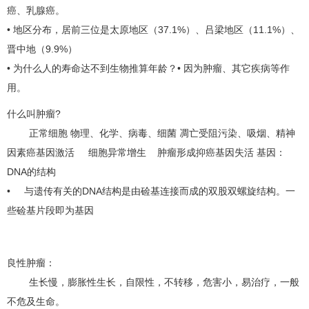
癌
、
乳腺癌
。
• 地区分布，居前三位是太原地区（37.1%）、吕梁地区（11.1%）、
晋中地（9.9%）
• 为什么人的寿命达不到生物推算年龄？• 因为肿瘤、其它疾病等作
用。
什么叫肿瘤?
正常细胞 物理、化学、病毒、细菌 凋亡受阻污染、吸烟、精神
因素癌基因激活 细胞异常增生 肿瘤形成抑癌基因失活 基因：
DNA的结构
• 与遗传有关的DNA结构是由硷基连接而成的双股双螺旋结构。一
些硷基片段即为基因
良性肿瘤：
生长慢，膨胀性生长，自限性，不转移，危害小，易治疗，一般
不危及生命。