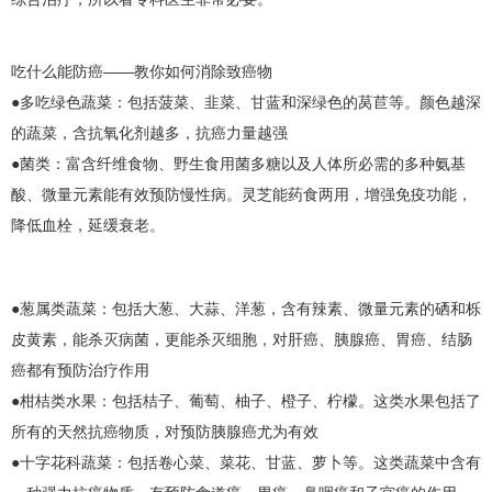
吃什么能防癌——教你如何消除致癌物
●多吃绿色蔬菜：包括菠菜、韭菜、甘蓝和深绿色的莴苣等。颜色越深
的蔬菜，含抗氧化剂越多，抗癌力量越强
●菌类：富含纤维食物、野生食用菌多糖以及人体所必需的多种氨基
酸、微量元素能有效预防慢性病。灵芝能药食两用，增强免疫功能，
降低血栓，延缓衰老。
●葱属类蔬菜：包括大葱、大蒜、洋葱，含有辣素、微量元素的硒和栎
皮黄素，能杀灭病菌，更能杀灭细胞，对
肝癌
、
胰腺癌
、
胃癌
、
结肠
癌
都有预防治疗作用
●柑桔类水果：包括桔子、葡萄、柚子、橙子、柠檬。这类水果包括了
所有的天然抗癌物质，对预防
胰腺癌
尤为有效
●十字花科蔬菜：包括卷心菜、菜花、甘蓝、萝卜等。这类蔬菜中含有