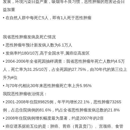
发展，环境污染日益严重，吸烟等不良习惯，恶性肿瘤的危害还会日
益加重
• 在自然人群中每死亡5人，即有1人死于恶性肿瘤
我省恶性肿瘤发病及死亡情况
• 恶性肿瘤年预计新发病人数为6.1万人
• 发病率约180/10万,高于全国水平,属癌症高发区
• 2004-2006年全省死因抽样调查：我省恶性肿瘤年死亡人数约4.5万
人，死亡率为31.25/10万，占全死因的27.75%，由70年代的第三位上
升为#位
• 与70年代相比30年来恶性肿瘤死亡率上升5.95%
我院恶性肿瘤收治情况：
• 2001-2008年住院89825例，年平均增长22.1%，恶性肿瘤73265
例，占总住院病例的81.6%，约占全省恶性肿瘤发病总数的21.8%
• 2008年住院病例增长幅度最为显著，约是2007年的2倍
• 癌症谱系据前五位的是：
肺癌
、
胃癌
（胃及贲门）、
宫颈癌
、
食管