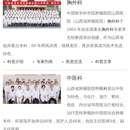
胸外科
中国医学科学院肿瘤医院山西医
院（山西省肿瘤医院）
胸外科
于
1963 年由全国著名
胸外科
专家李
光恒教授亲自创建。作为山西省
临床重点专科，60 年栉风沐雨，植根老区，逐步发展成为技术先进、
特色…
科室介绍
专家列表
医患交流
科普文章
中医科
山西省肿瘤医院
中医科
是以中医
为特色，与化疗、放疗、靶向、
免疫、内分泌等西医治疗相结合,
治疗恶性肿瘤的中西医结合肿瘤
专科。科室现开放床位60张，医护人员40名，包括主任医师3名、副
主任医师…