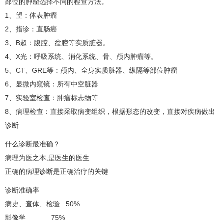
部位的肿瘤选择不同的检查方法。
1、望：体表肿瘤
2、指诊：
直肠癌
3、B超：腹腔、盆腔等实质脏器。
4、X光：呼吸系统、消化系统、骨、颅内肿瘤等。
5、CT、GRE等：颅内、全身实质脏器、纵隔等部位肿瘤
6、显微内窥镜：所有中空脏器
7、实验室检查：肿瘤标志物等
8、病理检查：直接采取病变组织，根据形态的改变，直接对疾病做出
诊断
什么诊断最准确？
病理为医之本,是医生的医生
正确的病理诊断是正确治疗的关键
诊断准确率
病史、查体、检验 50%
影像学 75%