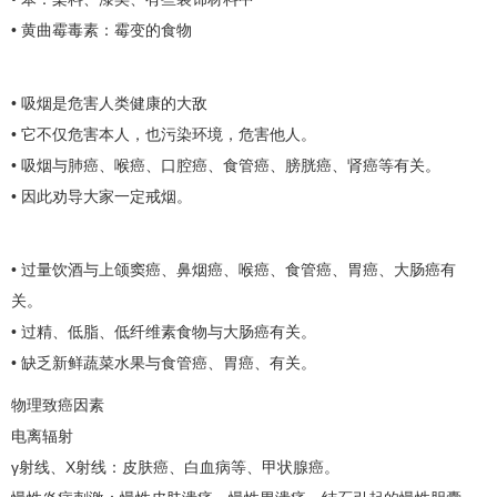
• 黄曲霉毒素：霉变的食物
• 吸烟是危害人类健康的大敌
• 它不仅危害本人，也污染环境，危害他人。
• 吸烟与
肺癌
、
喉癌
、
口腔癌
、
食管癌
、
膀胱癌
、
肾癌
等有关。
• 因此劝导大家一定戒烟。
• 过量饮酒与
上颌窦癌
、鼻烟癌、
喉癌
、
食管癌
、
胃癌
、
大肠癌
有
关。
• 过精、低脂、低纤维素食物与
大肠癌
有关。
• 缺乏新鲜蔬菜水果与
食管癌
、
胃癌
、有关。
物理致癌因素
电离辐射
γ射线、X射线：
皮肤癌
、白血病等、
甲状腺癌
。