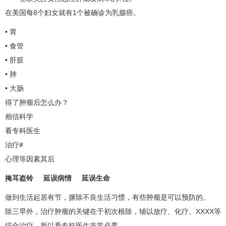
在美国每8个妇女就有1个被确诊为
乳腺癌
。
• 胃
• 食管
• 肝脏
• 肺
• 大肠
得了肿瘤后怎么办？
相信科学
看专科医生
治疗#
心理等因素其后
掩耳盗铃 延误病情 延误生命
做到生活起居有节，摒除不良生活习惯，有些肿瘤是可以预防的。
除三早外，治疗肿瘤的关键在于初次根除，辅以放疗、化疗、XXXX等
综合治疗，所以看专科医生非常必要。