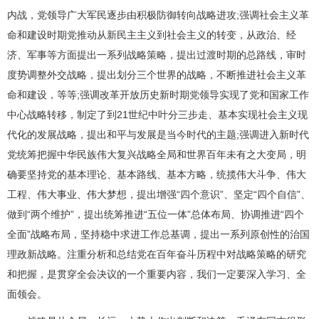
内战，党领导广大军民逐步由积极防御转向战略进攻;强调社会主义革
命和建设时期党推动从新民主主义到社会主义的转变，从政治、经
济、军事等方面提出一系列战略策略，提出过渡时期的总路线，审时
度势调整外交战略，提出划分三个世界的战略，不断推进社会主义革
命和建设，等等;强调改革开放历史新时期党领导实现了党和国家工作
中心战略转移，制定了到21世纪中叶分三步走、基本实现社会主义现
代化的发展战略，提出和平与发展是当今时代的主题;强调进入新时代
党统筹把握中华民族伟大复兴战略全局和世界百年未有之大变局，明
确要坚持党的基本理论、基本路线、基本方略，统揽伟大斗争、伟大
工程、伟大事业、伟大梦想，提出增强“四个意识”、坚定“四个自信”、
做到“两个维护”，提出统筹推进“五位一体”总体布局、协调推进“四个
全面”战略布局，坚持稳中求进工作总基调，提出一系列原创性的治国
理政新战略。注重分析和总结党在百年奋斗历程中对战略策略的研究
和把握，是贯穿全会决议的一个重要内容，我们一定要深入学习、全
面领会。