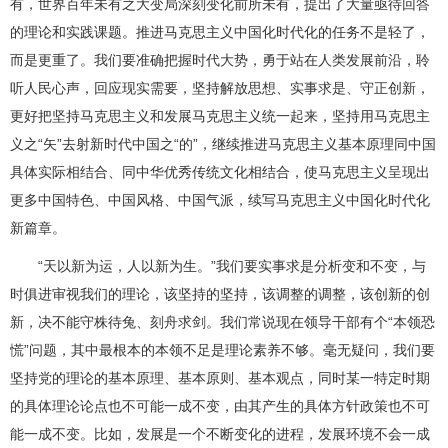
有，世界百年未有之大变局深刻变化前所未有，提出了大量亟待回答
的理论和实践课题。推进马克思主义中国化时代化的任务不是轻了，
而是更重了。我们要准确把握时代大势，勇于站在人类发展前沿，聆
听人民心声，回应现实需要，坚持解放思想、实事求是、守正创新，
更好把坚持马克思主义和发展马克思主义统一起来，坚持用马克思主
义之“矢”去射新时代中国之“的”，继续推进马克思主义基本原理同中国
具体实际相结合、同中华优秀传统文化相结合，使马克思主义呈现出
更多中国特色、中国风格、中国气派，续写马克思主义中国化时代化
新篇章。
“天以新为运，人以新为生。”我们要实事求是分析变和不变，与
时俱进审视我们的理论，该坚持的坚持，该调整的调整，该创新的创
新，决不能守株待兔、刻舟求剑。我们常说现在领导干部有个“本领恐
慌”问题，其中最根本的本领不足是理论素养不够。毫无疑问，我们要
坚持党的理论的基本原理、基本原则、基本观点，同时某一特定时期
的具体理论论点也不可能一成不变，由其产生的具体方针政策也不可
能一成不变。比如，发展是一个不断变化的进程，发展环境不会一成