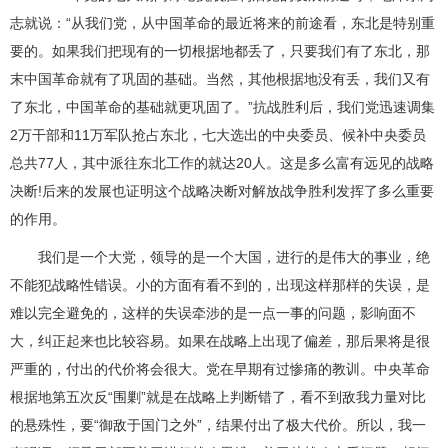
志就说：“从我们党，从中国革命的最近将来的前途看，东北是特别重
要的。如果我们把现有的一切根据地都丢了，只要我们有了东北，那
末中国革命就有了巩固的基础。当然，其他根据地没有丢，我们又有
了东北，中国革命的基础就更巩固了。”抗战胜利后，我们党迅速调集
2万干部和11万军队抢占东北，七大选出的中央委员、候补中央委员
总共77人，其中派往东北工作的就达20人。这是多么富有远见的战略
决断!后来的发展也证明这个战略决断对解放战争胜利发挥了多么重要
的作用。
我们是一个大党，领导的是一个大国，进行的是伟大的事业，绝
不能犯战略性错误。小的方面有看不到的，出现这样那样的失误，是
难以完全避免的，这样的失误牵涉的是一点一事的问题，影响面不
大，纠正起来也比较容易。如果在战略上出现了偏差，那后果将是很
严重的，付出的代价将会很大。党在早期有过惨痛的教训。中央革命
根据地第五次反“围剿”就是在战略上判断错了，看不到敌我力量对比
的悬殊性，要“御敌于国门之外”，结果付出了极大代价。所以，我一