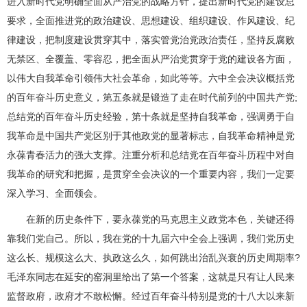
进入新时代党明确全面从严治党的战略方针，提出新时代党的建设总
要求，全面推进党的政治建设、思想建设、组织建设、作风建设、纪
律建设，把制度建设贯穿其中，落实管党治党政治责任，坚持反腐败
无禁区、全覆盖、零容忍，把全面从严治党贯穿于党的建设各方面，
以伟大自我革命引领伟大社会革命，如此等等。六中全会决议概括党
的百年奋斗历史意义，第五条就是锻造了走在时代前列的中国共产党;
总结党的百年奋斗历史经验，第十条就是坚持自我革命，强调勇于自
我革命是中国共产党区别于其他政党的显著标志，自我革命精神是党
永葆青春活力的强大支撑。注重分析和总结党在百年奋斗历程中对自
我革命的研究和把握，是贯穿全会决议的一个重要内容，我们一定要
深入学习、全面领会。
在新的历史条件下，要永葆党的马克思主义政党本色，关键还得
靠我们党自己。所以，我在党的十九届六中全会上强调，我们党历史
这么长、规模这么大、执政这么久，如何跳出治乱兴衰的历史周期率?
毛泽东同志在延安的窑洞里给出了第一个答案，这就是只有让人民来
监督政府，政府才不敢松懈。经过百年奋斗特别是党的十八大以来新