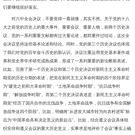
们要继续抓好落实。
对六中全会决议，不要觉得一看就懂，其实不然。关于党的十八
大之前党的历史上的重大事件、重要会议、重要人物，前两个历史决
议、党的一系列重要文献都有过大量论述，都郑重作过结论，这次全
会决议坚持这些基本论述和结论。同时，党的第三个历史决议也体现
了我们对党的百年奋斗历史的新认识。决议注重运用党史基本著作成
果和党史界学术研究成熟成果，形成了一系列重要的新论断新表述。
比如，完善了第一个历史决议和第二个历史决议对新民主主义革命时
期党的历史分期的表述，把党在新民主主义革命时期的四个阶段界定
为“建党之初和大革命时期”、“土地革命战争时期”、“抗日战争时
期”、“解放战争时期”。而第二个历史决议表述是：新民主主义革命时
期党“经历了国共合作的北伐战争，土地革命战争，抗日战争和全国解
放战争这四个阶段”。比如，明确将“从进攻大城市转为向农村进军”标
志为“中国革命具有决定意义的新起点”。比如，结合遵义会议具体组
织安排和遵义会议的重大历史意义，实事求是地评价了会议“事实上确