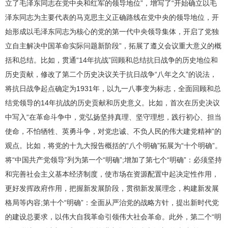
立了毛泽东同志在党中央和红军的领导地位”，增写了“开始确立以毛
泽东同志为主要代表的马克思主义正确路线在党中央的领导地位，开
始形成以毛泽东同志为核心的党的第一代中央领导集体，开启了党独
立自主解决中国革命实际问题新阶段”，拓展了遵义会议重大意义的概
括和总结。比如，贯通“14年抗战”回顾和总结抗日战争的历史地位和
历史贡献，修改了第二个历史决议关于抗日战争“八年之久”的说法，
将抗日战争起点确定为1931年，以九一八事变为标志，全面回顾和总
结党领导的14年抗战的历史贡献和历史意义。比如，首次在历史决议
中写入“在革命斗争中，党弘扬坚持真理、坚守理想，践行初心、担当
使命，不怕牺牲、英勇斗争，对党忠诚、不负人民的伟大建党精神”的
观点。比如，将党的十九大报告概括的“八个明确”拓展为“十个明确”。
将“中国共产党领导”列为第一个“明确”;增加了第七个“明确”：必须坚持
和完善社会主义基本经济制度，使市场在资源配置中起决定性作用，
更好发挥政府作用，把握新发展阶段，贯彻新发展理念，构建新发展
格局等内容;第十个“明确”：全面从严治党的战略方针，提出新时代党
的建设总要求，以伟大自我革命引领伟大社会革命。此外，第二个“明