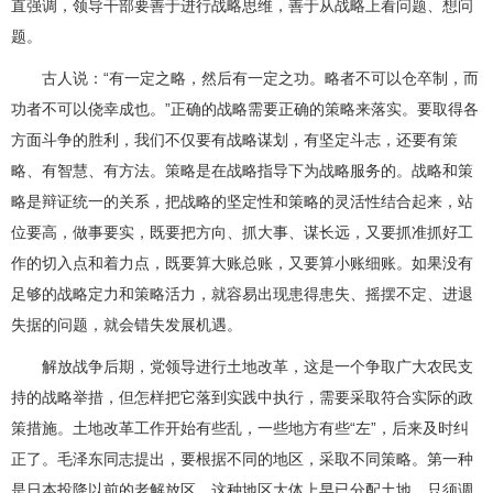
直强调，领导干部要善于进行战略思维，善于从战略上看问题、想问
题。
古人说：“有一定之略，然后有一定之功。略者不可以仓卒制，而
功者不可以侥幸成也。”正确的战略需要正确的策略来落实。要取得各
方面斗争的胜利，我们不仅要有战略谋划，有坚定斗志，还要有策
略、有智慧、有方法。策略是在战略指导下为战略服务的。战略和策
略是辩证统一的关系，把战略的坚定性和策略的灵活性结合起来，站
位要高，做事要实，既要把方向、抓大事、谋长远，又要抓准抓好工
作的切入点和着力点，既要算大账总账，又要算小账细账。如果没有
足够的战略定力和策略活力，就容易出现患得患失、摇摆不定、进退
失据的问题，就会错失发展机遇。
解放战争后期，党领导进行土地改革，这是一个争取广大农民支
持的战略举措，但怎样把它落到实践中执行，需要采取符合实际的政
策措施。土地改革工作开始有些乱，一些地方有些“左”，后来及时纠
正了。毛泽东同志提出，要根据不同的地区，采取不同策略。第一种
是日本投降以前的老解放区，这种地区大体上早已分配土地，只须调