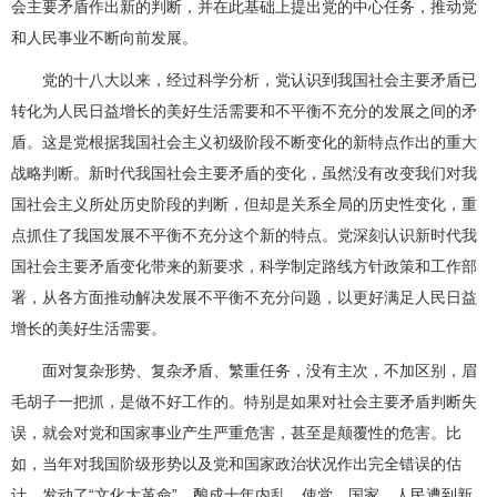
会主要矛盾作出新的判断，并在此基础上提出党的中心任务，推动党
和人民事业不断向前发展。
党的十八大以来，经过科学分析，党认识到我国社会主要矛盾已
转化为人民日益增长的美好生活需要和不平衡不充分的发展之间的矛
盾。这是党根据我国社会主义初级阶段不断变化的新特点作出的重大
战略判断。新时代我国社会主要矛盾的变化，虽然没有改变我们对我
国社会主义所处历史阶段的判断，但却是关系全局的历史性变化，重
点抓住了我国发展不平衡不充分这个新的特点。党深刻认识新时代我
国社会主要矛盾变化带来的新要求，科学制定路线方针政策和工作部
署，从各方面推动解决发展不平衡不充分问题，以更好满足人民日益
增长的美好生活需要。
面对复杂形势、复杂矛盾、繁重任务，没有主次，不加区别，眉
毛胡子一把抓，是做不好工作的。特别是如果对社会主要矛盾判断失
误，就会对党和国家事业产生严重危害，甚至是颠覆性的危害。比
如，当年对我国阶级形势以及党和国家政治状况作出完全错误的估
计，发动了“文化大革命”，酿成十年内乱，使党、国家、人民遭到新