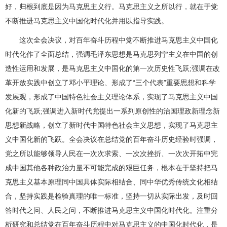
好，归根到底是因为马克思主义行。马克思主义之所以行，就在于党
不断推进马克思主义中国化时代化并用以指导实践。
这次全会决议，对百年奋斗历程中党不断推进马克思主义中国化
时代化作了全面总结，强调毛泽东思想是马克思列宁主义在中国的创
造性运用和发展，是马克思主义中国化的第一次历史性飞跃;强调在改
革开放实践中创立了邓小平理论、形成了“三个代表”重要思想和科学
发展观，形成了中国特色社会主义理论体系，实现了马克思主义中国
化新的飞跃;强调进入新时代党提出一系列原创性的治国理政新理念新
思想新战略，创立了新时代中国特色社会主义思想，实现了马克思主
义中国化新的飞跃。全会决议在总结党的百年奋斗历史经验时强调，
党之所以能够领导人民在一次次求索、一次次挫折、一次次开拓中完
成中国其他各种政治力量不可能完成的艰巨任务，根本在于坚持把马
克思主义基本原理同中国具体实际相结合、同中华优秀传统文化相结
合，坚持实践是检验真理的唯一标准，坚持一切从实际出发，及时回
答时代之问、人民之问，不断推进马克思主义中国化时代化。注重分
析研究和总结党在百年奋斗历程中对马克思主义的中国化时代化，是