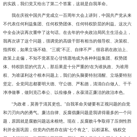
的实践，我们党又给出了第二个答案，这就是自我革命。
我在庆祝中国共产党成立一百周年大会上讲到，中国共产党从来
不代表任何利益集团、任何权势团体、任何特权阶层的利益。这次六
中全会决议再次重申了这句话。在去年的中央政治局民主生活会上，
我再次讲了这个问题，强调党的高级干部有相当的领导权、决策权、
指挥权，如果立场不稳、“三观”不正、自律不严，很容易在政治上、
政策上走偏，不知不觉甚至心甘情愿地成为各种利益集团、权势团
体、特权阶层的代言人，那后果是十分严重的!在为谁执政、为谁用
权、为谁谋利这个根本问题上，我们的头脑要特别清醒、立场要特别
坚定。全党同志都要明大德、守公德、严私德，清清白白做人、干干
净净做事，做到克己奉公、以俭修身，永葆清正廉洁的政治本色。
“为政者，莫善于清其吏也。”自我革命关键要有正视问题的自觉
和刀刃向内的勇气。廉洁自律、反腐倡廉问题是我讲得最多的一个问
题，原因就是腐败问题远未根绝。现在，反腐败斗争取得了压倒性胜
利并全面巩固，但党内仍然存在搞“七个有之”、以权谋私、钱权交