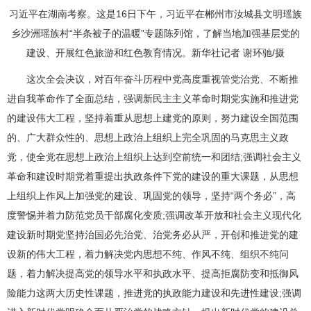
习近平在湖南考察。这是16日下午，习近平在郴州市汝城县文明瑶族
乡沙洲瑶族村“半条被子的温暖”专题陈列馆，了解当地加强基层党的
建设、开展红色旅游和红色教育情况。新华社记者 谢环驰/摄
这次全会决议，对百年奋斗历程中党高度重视管党治党、不断推
进自我革命作了全面总结，强调新民主主义革命时期党实施和推进党
的建设伟大工程，坚持着重从思想上建党的原则，努力建设全国范围
的、广大群众性的、思想上政治上组织上完全巩固的马克思主义政
党，使全党在思想上政治上组织上达到空前统一和团结;强调社会主义
革命和建设时期党着重提出执政条件下党的建设的重大课题，从思想
上组织上作风上加强党的建设、巩固党的领导，坚持“两个务必”，高
度警惕并着力防范党员干部腐化变质;强调改革开放和社会主义现代化
建设新时期党坚持治国必先治党、治党务必从严，开创和推进党的建
设新的伟大工程，着力解决党内思想不纯、作风不纯、组织不纯问
题，着力解决提高党的领导水平和执政水平、提高拒腐防变和抵御风
险能力这两大历史性课题，推进党的执政能力建设和先进性建设;强调