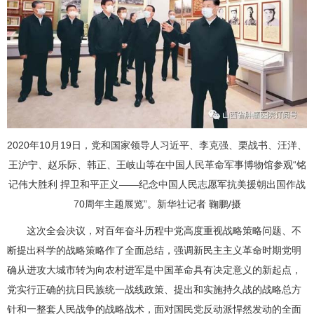
2020年10月19日，党和国家领导人习近平、李克强、栗战书、汪洋、
王沪宁、赵乐际、韩正、王岐山等在中国人民革命军事博物馆参观“铭
记伟大胜利 捍卫和平正义——纪念中国人民志愿军抗美援朝出国作战
70周年主题展览”。新华社记者 鞠鹏/摄
这次全会决议，对百年奋斗历程中党高度重视战略策略问题、不
断提出科学的战略策略作了全面总结，强调新民主主义革命时期党明
确从进攻大城市转为向农村进军是中国革命具有决定意义的新起点，
党实行正确的抗日民族统一战线政策、提出和实施持久战的战略总方
针和一整套人民战争的战略战术，面对国民党反动派悍然发动的全面