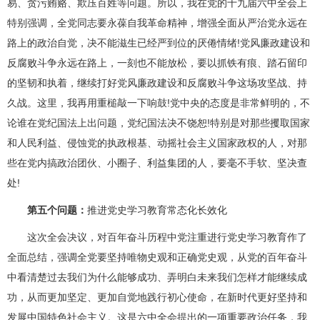
易、贪污贿赂、欺压百姓等问题。所以，我在党的十九届六中全会上
特别强调，全党同志要永葆自我革命精神，增强全面从严治党永远在
路上的政治自觉，决不能滋生已经严到位的厌倦情绪!党风廉政建设和
反腐败斗争永远在路上，一刻也不能放松，要以抓铁有痕、踏石留印
的坚韧和执着，继续打好党风廉政建设和反腐败斗争这场攻坚战、持
久战。这里，我再用重槌敲一下响鼓!党中央的态度是非常鲜明的，不
论谁在党纪国法上出问题，党纪国法决不饶恕!特别是对那些攫取国家
和人民利益、侵蚀党的执政根基、动摇社会主义国家政权的人，对那
些在党内搞政治团伙、小圈子、利益集团的人，要毫不手软、坚决查
处!
第五个问题：
推进党史学习教育常态化长效化
这次全会决议，对百年奋斗历程中党注重进行党史学习教育作了
全面总结，强调全党要坚持唯物史观和正确党史观，从党的百年奋斗
中看清楚过去我们为什么能够成功、弄明白未来我们怎样才能继续成
功，从而更加坚定、更加自觉地践行初心使命，在新时代更好坚持和
发展中国特色社会主义。这是六中全会提出的一项重要政治任务，我