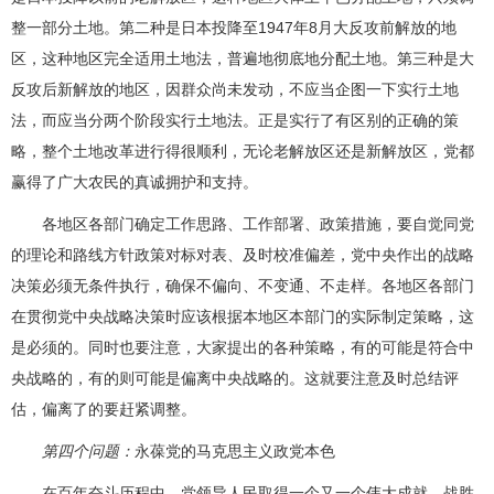
整一部分土地。第二种是日本投降至1947年8月大反攻前解放的地
区，这种地区完全适用土地法，普遍地彻底地分配土地。第三种是大
反攻后新解放的地区，因群众尚未发动，不应当企图一下实行土地
法，而应当分两个阶段实行土地法。正是实行了有区别的正确的策
略，整个土地改革进行得很顺利，无论老解放区还是新解放区，党都
赢得了广大农民的真诚拥护和支持。
各地区各部门确定工作思路、工作部署、政策措施，要自觉同党
的理论和路线方针政策对标对表、及时校准偏差，党中央作出的战略
决策必须无条件执行，确保不偏向、不变通、不走样。各地区各部门
在贯彻党中央战略决策时应该根据本地区本部门的实际制定策略，这
是必须的。同时也要注意，大家提出的各种策略，有的可能是符合中
央战略的，有的则可能是偏离中央战略的。这就要注意及时总结评
估，偏离了的要赶紧调整。
第四个问题：
永葆党的马克思主义政党本色
在百年奋斗历程中，党领导人民取得一个又一个伟大成就、战胜