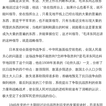
战略是从全局、长远、大势上作出判断和决策。毛泽东同志很形
象地说过这个问题，他说：“坐在指挥台上，如果什么也看不见，就不
能叫领导。坐在指挥台上，只看见地平线上已经出现的大量的普遍的
东西，那是平平常常的，也不能算领导。只有当着还没有出现大量的
明显的东西的时候，当桅杆顶刚刚露出的时候，就能看出这是要发展
成为大量的普遍的东西，并能掌握住它，这才叫领导。”毛泽东同志讲
的这种领导，就是战略领导。
日本发动全面侵华战争后，中华民族面临空前危机，全国人民最
关心的问题是：这场战争能不能胜利?怎样争取胜利?是毛泽东同志科
学地回答了这个问题，他在1938年发表的《论持久战》一文，分析了
抗日战争的四个特点：敌强我弱、敌退步我进步、敌国土小人口少我
国土大人口多、敌失道寡助我得道多助，准确地预见了抗日战争由防
御到相持、最后到反攻的三个阶段，系统提出了争取抗战胜利的依靠
力量和战略战术，使全国人民对抗战的进程和前途有了清晰的认识，
极大坚定了全国军民坚持抗战的信心。
1945年党的七大期间讨论抗战胜利后党的发展前途时，毛泽东同