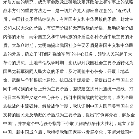
矛盾方面的研究，成为革命政党正确地决定其政治上和军事上的战略
战术方针的重要方法之一，是一切共产党人都应当注意的。”近代以
后，中国社会矛盾错综复杂，有帝国主义和中华民族的矛盾、封建主
义和人民大众的矛盾，有资产阶级和无产阶级的矛盾、反动统治阶级
内部的矛盾，而帝国主义和中华民族的矛盾是各种矛盾中最主要的矛
盾。大革命时期，党明确提出我国社会主要矛盾是帝国主义和中华民
族的矛盾，确立了“打倒列强除军阀”的中心任务，领导人民兴起了大
革命的洪流。土地革命战争时期，党认识到我国社会主要矛盾转化为
国民党新军阀同人民大众的矛盾，及时调整中心任务，开展土地革
命、武装斗争和根据地建设。抗日战争爆发后，党提出日本帝国主义
同中华民族的矛盾上升为主要矛盾，围绕建立抗日民族统一战线、打
倒日本帝国主义这个中心任务，指引中国抗战的前进方向，成为全民
族抗战的中流砥柱。解放战争时期，党认识到中国人民同美帝国主义
支持的国民党反动派的矛盾成为主要矛盾，提出“打倒蒋介石，解放全
中国”，并在这个中心任务指导下夺取了解放战争伟大胜利，建立了新
中国。新中国成立后，党根据党和国家事业发展变化，不断对我国社