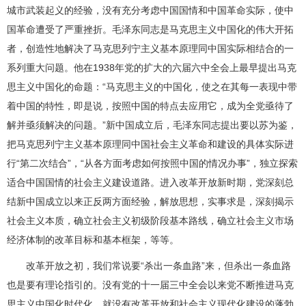
城市武装起义的经验，没有充分考虑中国国情和中国革命实际，使中
国革命遭受了严重挫折。毛泽东同志是马克思主义中国化的伟大开拓
者，创造性地解决了马克思列宁主义基本原理同中国实际相结合的一
系列重大问题。他在1938年党的扩大的六届六中全会上最早提出马克
思主义中国化的命题：“马克思主义的中国化，使之在其每一表现中带
着中国的特性，即是说，按照中国的特点去应用它，成为全党亟待了
解并亟须解决的问题。”新中国成立后，毛泽东同志提出要以苏为鉴，
把马克思列宁主义基本原理同中国社会主义革命和建设的具体实际进
行“第二次结合”，“从各方面考虑如何按照中国的情况办事”，独立探索
适合中国国情的社会主义建设道路。进入改革开放新时期，党深刻总
结新中国成立以来正反两方面经验，解放思想，实事求是，深刻揭示
社会主义本质，确立社会主义初级阶段基本路线，确立社会主义市场
经济体制的改革目标和基本框架，等等。
改革开放之初，我们常说要“杀出一条血路”来，但杀出一条血路
也是要有理论指引的。没有党的十一届三中全会以来党不断推进马克
思主义中国化时代化，就没有改革开放和社会主义现代化建设的蓬勃