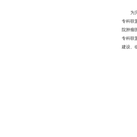
为完善
专科联
院肿瘤
专科联
建设、