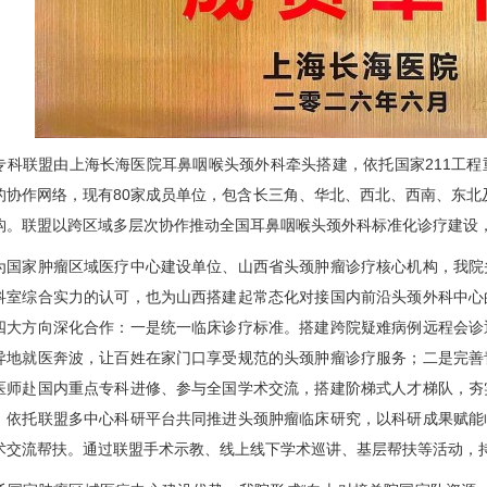
联盟由上海长海医院耳鼻咽喉
头颈外科
牵头搭建，依托国家211工
的协作网络，现有80家成员单位，包含长三角、华北、西北、西南、东北及
构。联盟以跨区域多层次协作推动全国耳鼻咽喉
头颈外科
标准化诊疗建设
家肿瘤区域医疗中心建设单位、山西省头颈肿瘤诊疗核心机构，我院
科室综合实力的认可，也为山西搭建起常态化对接国内前沿
头颈外科
中心
四大方向深化合作：一是统一临床诊疗标准。搭建跨院疑难病例远程会诊
异地就医奔波，让百姓在家门口享受规范的头颈肿瘤诊疗服务；二是完善
医师赴国内重点专科进修、参与全国学术交流，搭建阶梯式人才梯队，夯
。依托联盟多中心科研平台共同推进头颈肿瘤临床研究，以科研成果赋能
术交流帮扶。通过联盟手术示教、线上线下学术巡讲、基层帮扶等活动，