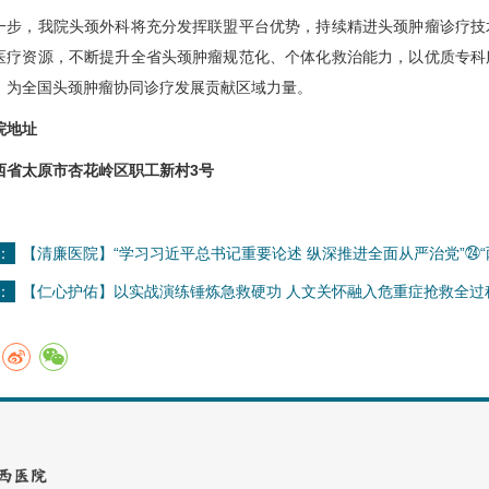
步，我院
头颈外科
将充分发挥联盟平台优势，持续精进头颈肿瘤诊疗技
医疗资源，不断提升全省头颈肿瘤规范化、个体化救治能力，以优质专科
，为全国头颈肿瘤协同诊疗发展贡献区域力量。
院地址
太原市杏花岭区职工新村3号
：
【清廉医院】“学习习近平总书记重要论述 纵深推进全面从严治党”㉔“
：
【仁心护佑】以实战演练锤炼急救硬功 人文关怀融入危重症抢救全过