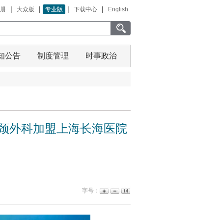
|
|
|
|
册
大众版
专业版
下载中心
English
知公告
制度管理
时事政治
头颈外科加盟上海长海医院
字号：