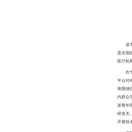
该专科
盖全国
医疗机
作为国
平台对
将围绕
内群众
派青年
研攻关
开展技