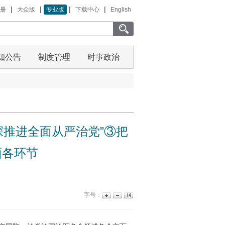
|
|
|
|
册
大众版
专业版
下载中心
English
知公告
制度管理
时事政治
深推进全面从严治党”③把
面各环节
字号：