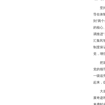
坚持和
导在体
到“两
的核心
调推进
汇集民
制度保
党，增
把落实
党的领
一级追
起来，
大道蕴
展奇迹
来袭时