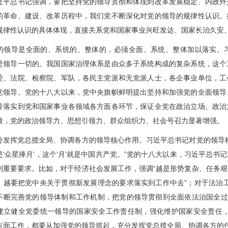
总书记强调，要把坚持党的领导贯彻和体现到改革发展稳定、内政外
的革命、建设、改革历程中，我们党不断深化对党的领导的规律性认识。
规律性认识的具体体现，直接关系党和国家事业兴旺发达、国家长治久安
导是全面的、系统的、整体的，必须全面、系统、整体加以落实。习
是领导一切的。我国国家治理体系是由众多子系统构成的复杂系统，这个
委、法院、检察院、军队，各民主党派和无党派人士，各企事业单位，
工
党领导。党的十八大以来，党中央旗帜鲜明提出坚持和加强党的全面领导
导落实到党和国家事业各领域各方面各环节，保证全党在政治立场、政治
致，党的政治领导力、思想引领力、群众组织力、社会号召力显著增强。
挥党总揽全局、协调各方的领导核心作用。习近平总书记对党的领导核
是‘众星捧月’，这个‘月’就是中国共产党。”党的十八大以来，习近平总
列重要要求。比如，对于经济社会发展工作，强调“越是形势复杂、任务
，越要把党中央关于贯彻新发展理念的要求落实到工作中去”；对于法治
不断完善党的领导体制和工作机制，把党的领导贯彻到全面依法治国全过
建立健全党委统一领导的国家安全工作责任制，强化维护国家安全责任，
方面工作，都要从加强党的领导抓起，充分发挥党总揽全局、协调各方的