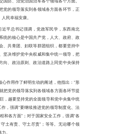
交国防、治党治国治军各个领域各个方面。
把党的领导落实到各领域各方面各环节，正
、人民幸福安康。
近平总书记强调，党政军民学，东西南北
系统的核心是中国共产党，人大、政府、政
会
、共青团、妇联等群团组织，都要坚持中
、坚决维护党中央权威和集中统一领导，把
方向、政治原则、政治道路上同党中央保持
心作用作了鲜明生动的阐述，他指出：“形
书记就把党的领导落实到各领域各方面各环节提
艰巨，越要坚持党的全面领导和党中央集中统
工作，强调“要继续推进党的领导制度化、法
程和各方面”；对于国家安全工作，强调“各
守土有责、守土尽责”；等等。无论哪个领
伟力。