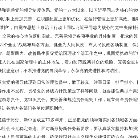
完善党的领导制度体系。党的十八大以来，以习近平同志为核心的党
制机制上更加完善、在职能配置上更加优化、在运行管理上更加高效。推动全
个维护”，自觉在思想上政治上行动上同以习近平同志为核心的党中央保
、全党的核心地位落到实处。完善党领导各项事业的具体制度，把党的领
“四个全面”战略布局各方面。健全为人民执政、靠人民执政各项制度，
智、凝聚民力、改善民生贯穿党治国理政全部工作之中，巩固党执政的阶
证人民在国家治理中的主体地位，着力防范脱离群众的危险。完善全面
强忧患意识，不断推进党的自我革命，永葆党的先进性和纯洁性。
党的领导体现到日常管理监督中，敢于较真、注重日常，抓早抓小、
导作用不发挥、贯彻党的路线方针政策走了样等问题，就要抓住典型严肃
究领导责任、党组织责任。要完善和规范责任追究工作，建立健全责任追
促进各地方各部门各单位履职到位。
于历史。新中国成立70多年来，正是把党的领导落实到各领域各方面
和社会长期稳定奇迹。面对新形势新任务新要求，要认真落实坚持和加强
全体人民最可靠的主心骨，确保我国社会主义现代化建设正确方向，确保