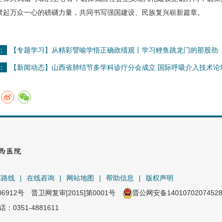
聚起万众一心的磅礴力量，共同书写强国建设、民族复兴崭新篇章。
：
【专题学习】从精彩譬喻学悟正确政绩观丨学习鲤鱼跳龙门的那股劲
：
【新闻动态】山西省肺结节多学科诊疗分会成立 国际呼吸介入技术论
车路线
|
在线咨询
|
网站地图
|
帮助信息
|
版权声明
06912号
晋卫网复审[2015]第0001号
晋公网安备1401070207452
351-4881611