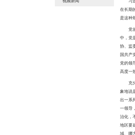
视频新闻
习近平
在长期
是这种
党的领
中，党
协、监
国共产
党的领
高度一
充分发
象地说
出一系
一领导
治化，
地区要
域、哪