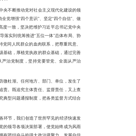
中央不断推动党对社会主义现代化建设的领
党增强“四个意识”、坚定“四个自信”、做
持高度一致，坚决把维护习近平总书记党中央
导落实到统筹推进“五位一体”总体布局、协
保持党同人民群众的血肉联系，把尊重民意、
级基础，厚植党执政的群众基础，通过完善
从严治党制度，坚持党要管党、全面从严治
防微杜渐。任何地方、部门、单位，发生了
追责。既追究主体责任、监督责任，又上查
究典型问题通报制度，把各类监督方式结合
各环节，我们创造了世所罕见的经济快速发
党的领导各项决策部署，使党始终成为风雨
拥有团结奋斗的强大政治凝聚力、发展自信