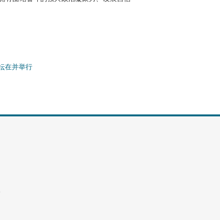
坛在并举行
8