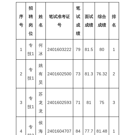
招
笔
序
聘
姓
笔试准考证
试
面试
综合
排
号
岗
名
号
成
成绩
成绩
名
位
绩
专
何
1
2401603222
79
81.5
80
1
技1
冰
姚
专
2
有
2401602500
73
81.3
76.32
2
技1
昊
苏
专
3
龙
2401602593
71
81
75
3
技1
龙
侯
专
4
海
2401604707
84
77.7
81.48
1