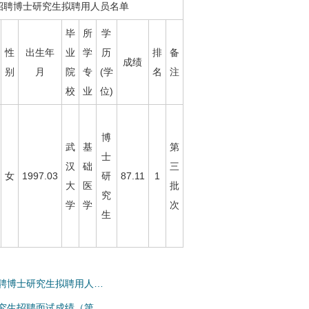
招聘博士研究生拟聘用人员名单
毕
所
学
性
出生年
业
学
历
排
备
成绩
别
月
院
专
(学
名
注
校
业
位)
博
武
基
第
士
汉
础
三
女
1997.03
研
87.11
1
大
医
批
究
学
学
次
生
招聘博士研究生拟聘用人…
研究生招聘面试成绩（第…